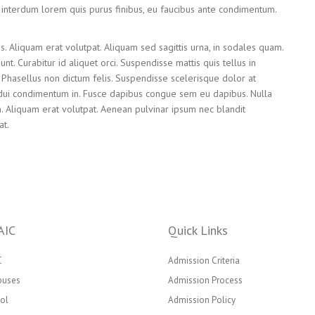
n interdum lorem quis purus finibus, eu faucibus ante condimentum.
s. Aliquam erat volutpat. Aliquam sed sagittis urna, in sodales quam.
dunt. Curabitur id aliquet orci. Suspendisse mattis quis tellus in
. Phasellus non dictum felis. Suspendisse scelerisque dolor at
da dui condimentum in. Fusce dapibus congue sem eu dapibus. Nulla
m. Aliquam erat volutpat. Aenean pulvinar ipsum nec blandit
at.
AIC
Quick Links
C
Admission Criteria
puses
Admission Process
ol
Admission Policy