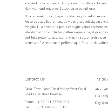
eleifend tortor at varius. Quisque non fringilla ex. Aenea
Nam vel hendrerit eros. Suspendisse eu nisl eros.
Nunc sit amet mi sed turpis sodales sagittis vel vitae metu
Fusce egestas libero risus, eu viverra est sollicitudin tinci
fringilla. Fusce vehicula purus et augue varius fermentum
interdum efficitur. In luctus pellentesque eros, at gravi
sed felis pellentesque, eleifend nulla sed, pharetra ipsu
accumsan. Fusce aliquam pellentesque felis lacinia volutp
Contact Us
Inside 
Faisal Town, Near Faisal Valley, West Canal
About AI
Road, Faisalabad, Pakistan.
Our Cam
Phone : (+92)041-8850012-3
Day Scho
Fax: : (+92)041-8850012